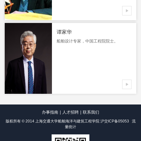
查
看
谭家华
更
船舶设计专家，中国工程院院士。
多
查
看
更
办事指南
|
人才招聘
|
联系我们
多
版权所有 © 2014 上海交通大学船舶海洋与建筑工程学院
沪交ICP备05053
流
量统计